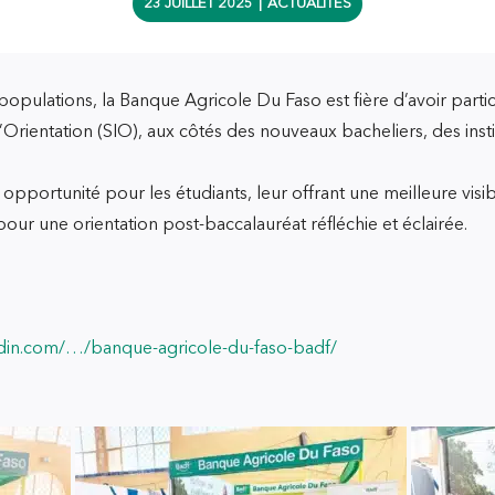
23 JUILLET 2025
|
ACTUALITÉS
 populations, la Banque Agricole Du Faso est fière d’avoir part
’Orientation (SIO), aux côtés des nouveaux bacheliers, des insti
opportunité pour les étudiants, leur offrant une meilleure visibi
ur une orientation post-baccalauréat réfléchie et éclairée.
edin.com/…/banque-agricole-du-faso-badf/