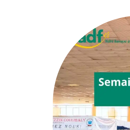
Voir
l'image
agrandie