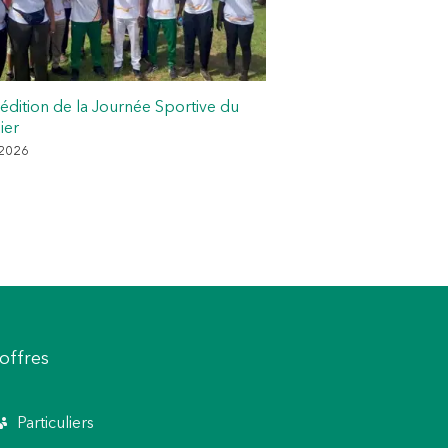
Programme Jeunes T
27 juillet 2026
édition de la Journée Sportive du
ier
 2026
offres
Particuliers