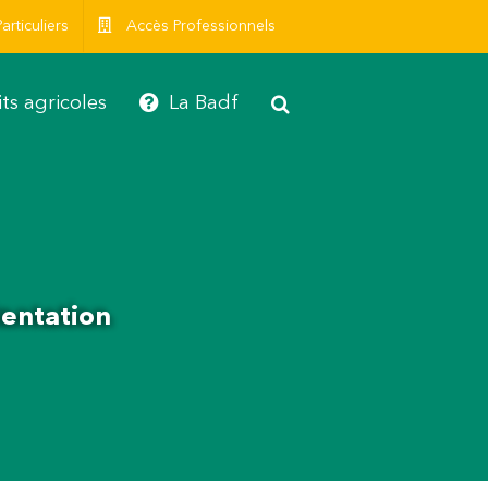
articuliers
Accès Professionnels
ts agricoles
La Badf
ientation