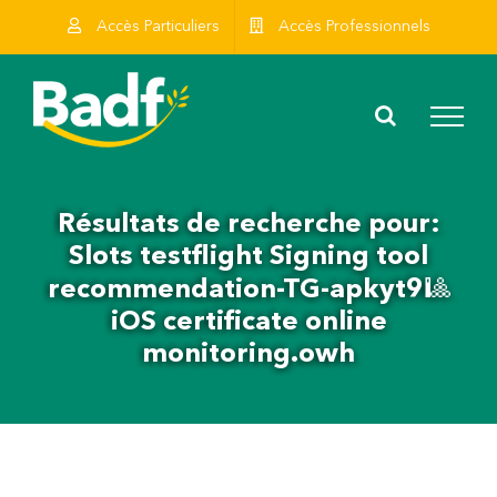
Skip
Accès Particuliers
Accès Professionnels
to
content
Résultats de recherche pour:
Slots testflight Signing tool
recommendation-TG-apkyt9🎱
iOS certificate online
monitoring.owh