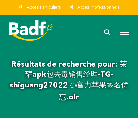
Skip
Accès Particuliers
Accès Professionnels
to
content
Résultats de recherche pour: 荣
耀apk包去毒销售经理-TG-
shiguang27022👈富力苹果签名优
惠.olr