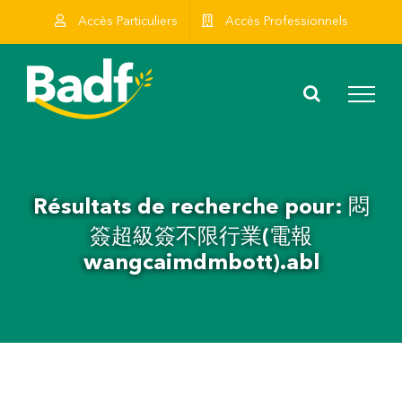
Skip
Accès Particuliers
Accès Professionnels
to
content
Résultats de recherche pour: 悶
簽超級簽不限行業(電報
wangcaimdmbott).abl