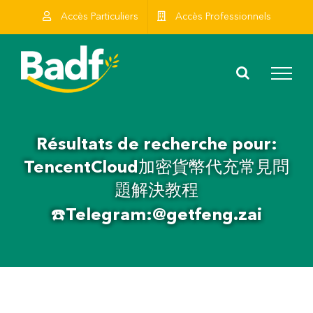
Skip
Accès Particuliers
Accès Professionnels
to
content
Résultats de recherche pour:
TencentCloud加密貨幣代充常見問
題解決教程
☎️Telegram:@getfeng.zai