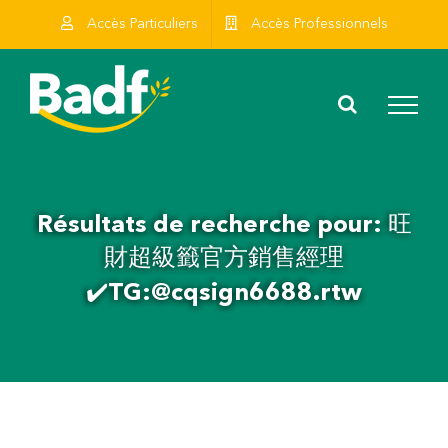
Skip
Accès Particuliers
Accès Professionnels
to
content
Résultats de recherche pour: 旺
財超級籤官方銷售經理
✔️TG:@cqsign6688.rtw